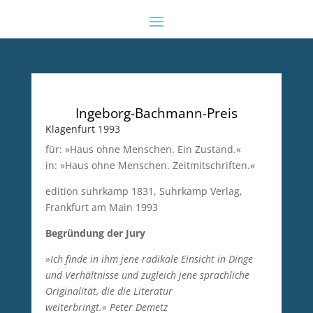
Ingeborg-Bachmann-Preis
Klagenfurt 1993
für: »Haus ohne Menschen. Ein Zustand.«
in: »Haus ohne Menschen. Zeitmitschriften.«
edition suhrkamp 1831, Suhrkamp Verlag,
Frankfurt am Main 1993
Begründung der Jury
»Ich finde in ihm jene radikale Einsicht in Dinge
und Verhältnisse und zugleich jene sprachliche
Originalität, die die Literatur
weiterbringt.«
Peter Demetz