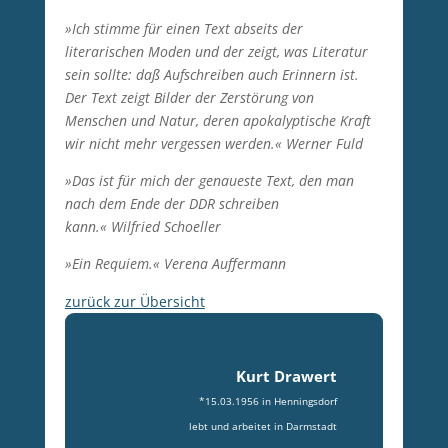
»Ich stimme für einen Text abseits der
literarischen Moden und der zeigt, was Literatur
sein sollte: daß Aufschreiben auch Erinnern ist.
Der Text zeigt Bilder der Zerstörung von
Menschen und Natur, deren apokalyptische Kraft
wir nicht mehr vergessen werden.«
Werner Fuld
»Das ist für mich der genaueste Text, den man
nach dem Ende der DDR schreiben
kann.«
Wilfried Schoeller
»Ein Requiem.«
Verena Auffermann
zurück zur Übersicht
Kurt Drawert
*15.03.1956 in Henningsdorf
lebt und arbeitet in Darmstadt