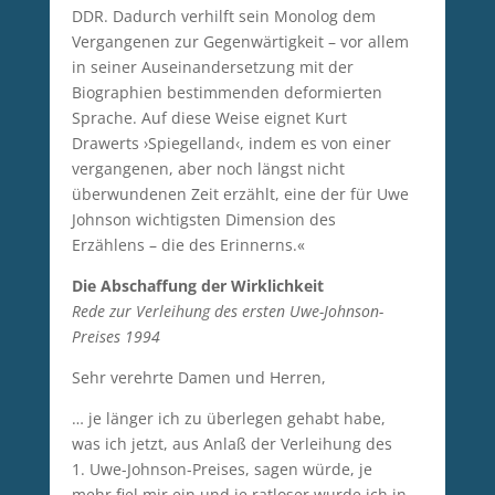
DDR. Dadurch verhilft sein Monolog dem
Vergangenen zur Gegenwärtigkeit – vor allem
in seiner Auseinandersetzung mit der
Biographien bestimmenden deformierten
Sprache. Auf diese Weise eignet Kurt
Drawerts ›Spiegelland‹, indem es von einer
vergangenen, aber noch längst nicht
überwundenen Zeit erzählt, eine der für Uwe
Johnson wichtigsten Dimension des
Erzählens – die des Erinnerns.«
Die Abschaffung der Wirklichkeit
Rede zur Verleihung des ersten Uwe-Johnson-
Preises 1994
Sehr verehrte Damen und Herren,
… je länger ich zu überlegen gehabt habe,
was ich jetzt, aus Anlaß der Verleihung des
1. Uwe-Johnson-Preises, sagen würde, je
mehr fiel mir ein und je ratloser wurde ich in