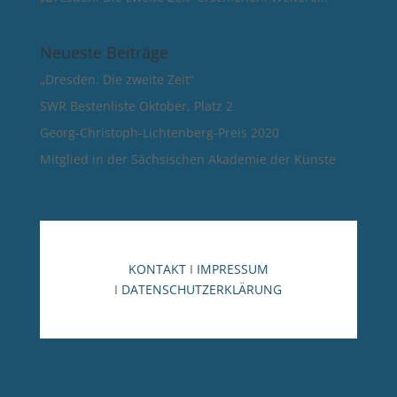
Neueste Beiträge
„Dresden. Die zweite Zeit“
SWR Bestenliste Oktober, Platz 2
Georg-Christoph-Lichtenberg-Preis 2020
Mitglied in der Sächsischen Akademie der Künste
KONTAKT
I
IMPRESSUM
I
DATENSCHUTZERKLÄRUNG