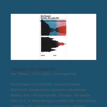
„Dresden. Die zweite Zeit“
von
Tilman
|
23.05.2020
|
Uncategorized
Kurt Drawert Schriftsteller Startseite Werke
Publizistik Textwerkstatt Lesebühne Workshops
Medien Vita / Preise Kontakt „Dresden. Die zweite
Zeit“ Im C. H. Beck-Verlag ist soeben der neue Roman
„Dresden. Die zweite Zeit“ erschienen. Weitere...